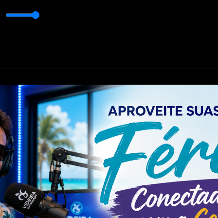
rt
Sua tarde na presença de Deus com Rádio Videira Davenport