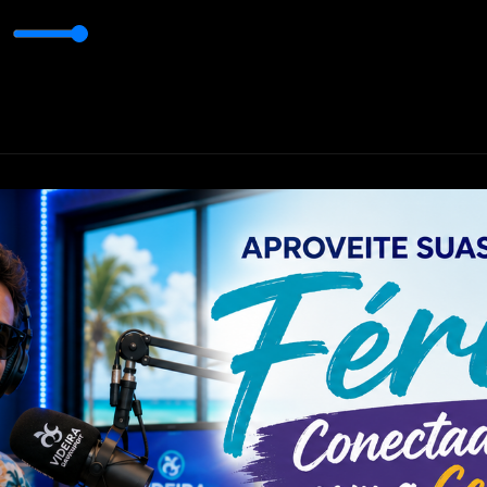
ra Davenport
Suas manhãs cheias de vida e unção com Rádio Videira Da